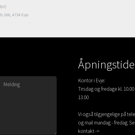
tor)
Pb 266, 4734 Evje
Åpningstide
Kontor i Evje:
Tirsdag og fredage kl. 10.00 
13.00
Vi også tilgjengelige på tel
og mail mandag - fredag. Se
kontakt ->