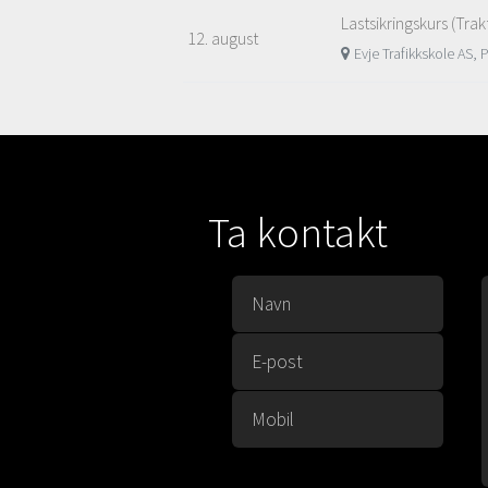
Lastsikringskurs (Trak
12. august
Evje Trafikkskole AS, 
Ta kontakt