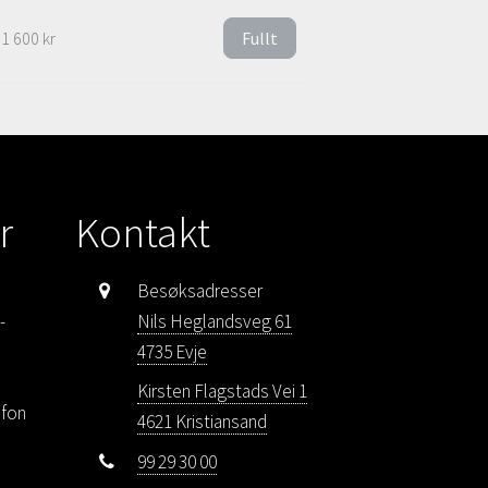
1 600 kr
Fullt
r
Kontakt
Besøksadresser
-
Nils Heglandsveg 61
4735 Evje
Kirsten Flagstads Vei 1
efon
4621 Kristiansand
99 29 30 00