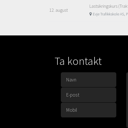
Lastsikringskurs (Trak
12. august
Evje Trafikkskole AS, 
Ta kontakt