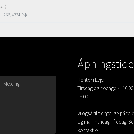
tor)
Pb 266, 4734 Evje
Åpningstide
Kontor i Evje:
Tirsdag og fredage kl. 10.00 
13.00
Vi også tilgjengelige på tel
og mail mandag - fredag. Se
kontakt ->