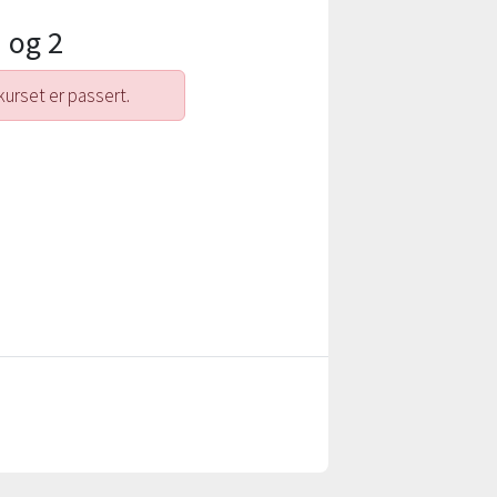
 og 2
kurset er passert.