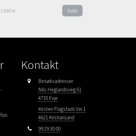
1 600 kr
Fullt
r
Kontakt
Besøksadresser
-
Nils Heglandsveg 61
4735 Evje
Kirsten Flagstads Vei 1
efon
4621 Kristiansand
99 29 30 00