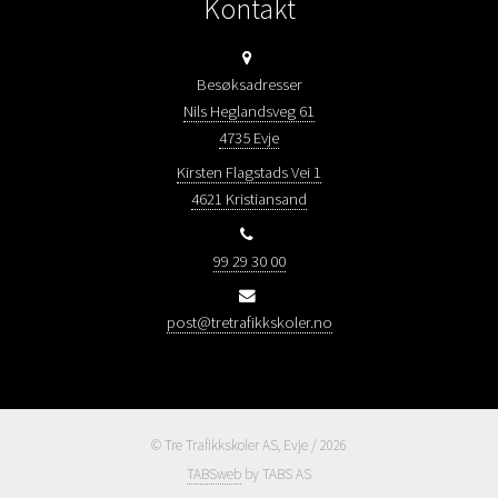
Kontakt
Besøksadresser
Nils Heglandsveg 61
4735 Evje
Kirsten Flagstads Vei 1
4621 Kristiansand
99 29 30 00
post@tretrafikkskoler.no
© Tre Trafikkskoler AS, Evje / 2026
TABSweb
by TABS AS