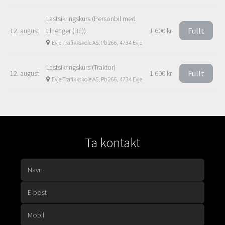
Lastsikringskurs (Personbil med
Fullt
12. august
tilhenger (BE))
1 600 kr
Evje Trafikkskole AS, Pb 266, 4734 Evje
Lastsikringskurs (Traktor)
Fullt
12. august
1 600 kr
Evje Trafikkskole AS, Pb 266, 4734 Evje
Ta kontakt