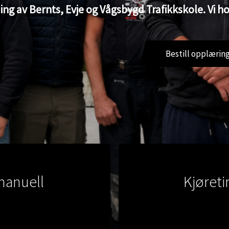
 av Bernts, Evje og Vågsbygd Trafikkskole. Vi holde
Bestill opplærin
manuell
Kjøret