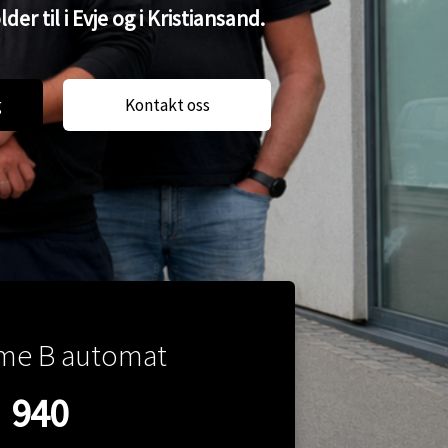
r til i Evje og i Kristiansand.
g
Kontakt oss
ime B automat
940