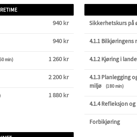
RETIME
940 kr
Sikkerhetskurs på
940 kr
4.1.1 Bilkjøringens r
1 260 kr
4.1.2 Kjøring i land
60 min)
2 200 kr
4.1.3 Planlegging og
miljø
(180 min)
1 880 kr
)
4.1.4 Refleksjon 
Forbikjøring