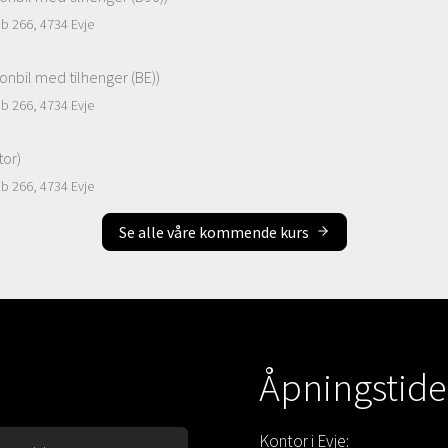
Pb 266, 4734 Evje
sonbil med tilhenger (BE))
Pb 266, 4734 Evje
tor)
Pb 266, 4734 Evje
Se alle våre kommende kurs
Åpningstide
Kontor i Evje: