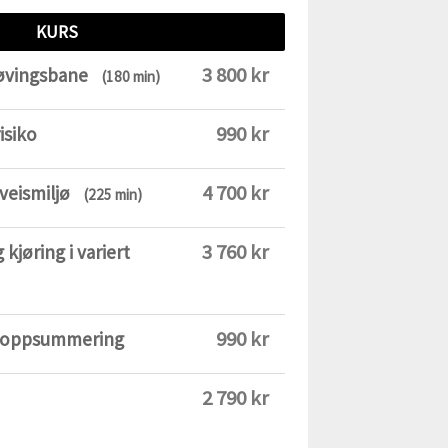
KURS
3 800 kr
 øvingsbane
(180 min)
990 kr
isiko
4 700 kr
eveismiljø
(225 min)
3 760 kr
 kjøring i variert
990 kr
og oppsummering
2 790 kr