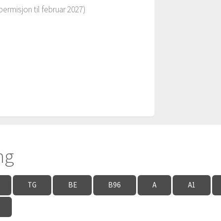
misjon til februar 2027)
ng
TG
BE
B96
A
A1