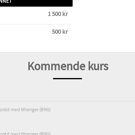
NNET
1 500 kr
500 kr
Kommende kurs
sonbil med tilhenger (B96))
sonbil med tilhenger (B96))