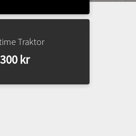
time Traktor
300 kr