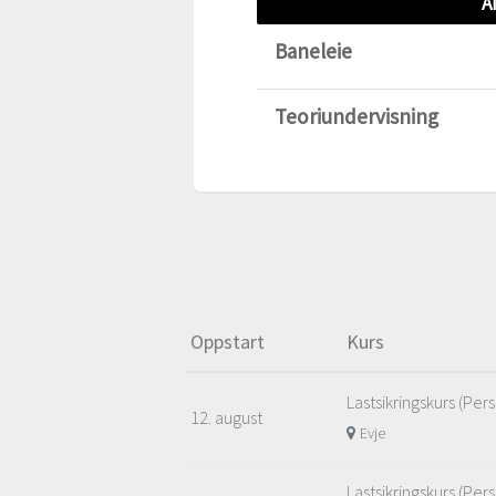
A
Baneleie
Teoriundervisning
Oppstart
Kurs
Lastsikringskurs (Per
12. august
Evje
Lastsikringskurs (Per