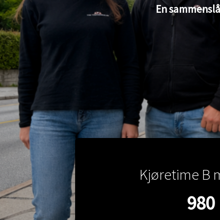
En sammenslåing
Kjøretime B 
980