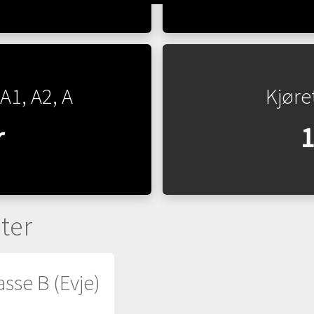
A1, A2, A
Kjøre
r
1
ter
asse B (Evje)