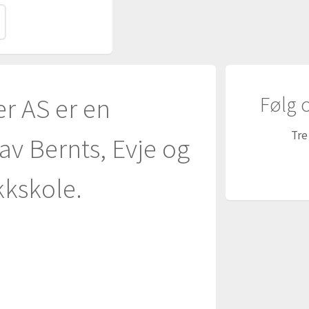
Følg 
er AS er en
Tre
v Bernts, Evje og
kkskole.